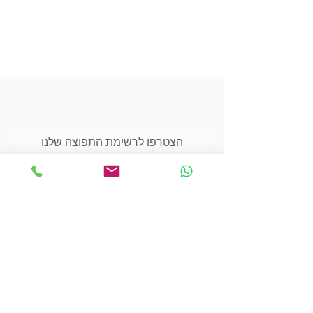
הצטרפו לרשימת התפוצה שלנו
הצטרפו עכשיו
כתובתנו:
אור החיים 20, מודיעין עילית