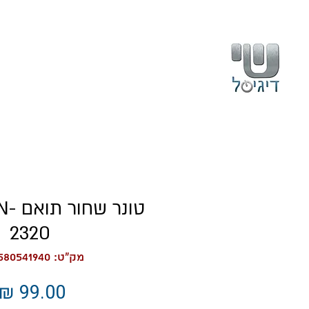
בית
עלינו
טונר 
2320
מק"ט: 6918580541940