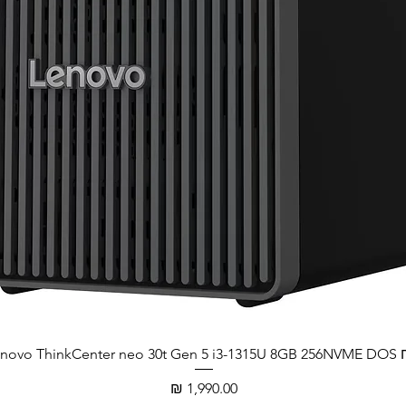
Lenovo ThinkCenter neo
מחיר