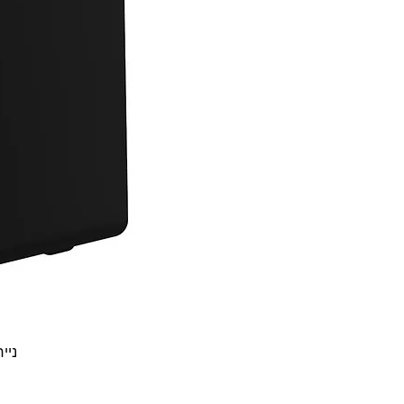
נייח  30t Gen 5 i3-1315U 8GB 256NVME DOS