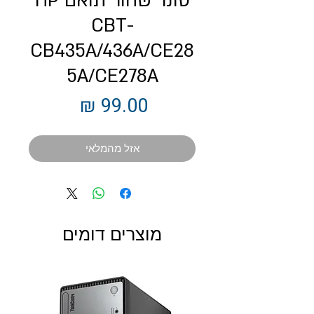
טונר שחור תואם HP
CBT-
CB435A/436A/CE28
5A/CE278A
מחיר
אזל מהמלאי
מוצרים דומים