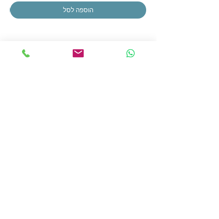
הוספה לסל
הצטרפו לרשימת התפוצה שלנו
הצטרפו עכשיו
כתובתנו:
אור החיים 20, מודיעין עילית
פתוח א'-ה':