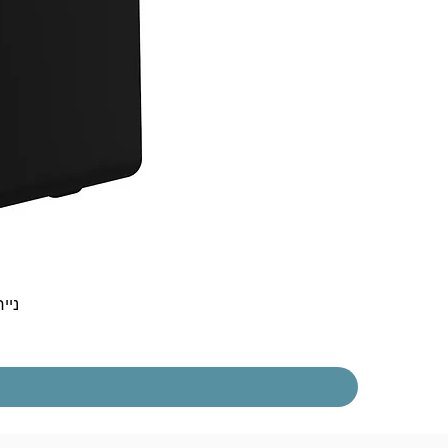
נייח  30t Gen 5 i3-1315U 8GB 256NVME DOS