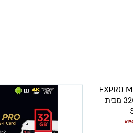
כל המוצרים
רישום עסקים
רון EXPRO MICRO
32GB 100MB/S A1 מבית