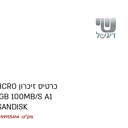
בית
עלינו
כרטיס זיכ
SANDISK
מק"ט: 619659155414