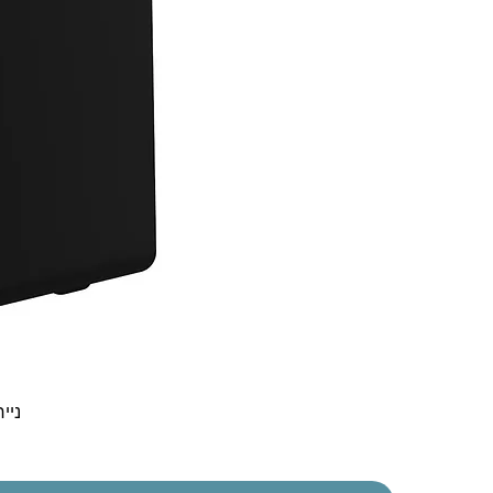
נייח  30t Gen 5 i3-1315U 8GB 256NVME DOS