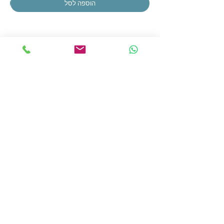
הוספה לסל
הצטרפו לרשימת התפוצה שלנו
הצטרפו עכשיו
כתובתנו:
אור החיים 20, מודיעין עילית
פתוח א'-ה':
בוקר: 11:00-14:00 אחה"צ: 17:00-