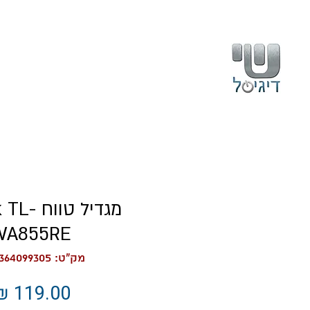
בית
עלינו
מגדיל טוו
WA855RE
מק"ט: 6935364099305