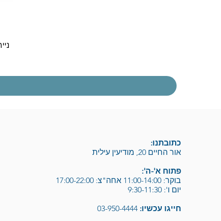
נייח  30t Gen 5 i3-1315U 8GB 256NVME DOS
כתובתנו:
אור החיים 20, מודיעין עילית
פתוח א'-ה':
בוקר: 11:00-14:00 אחה"צ: 17:00-22:00
יום ו': 9:30-11:30
חייגו עכשיו:
03-950-4444