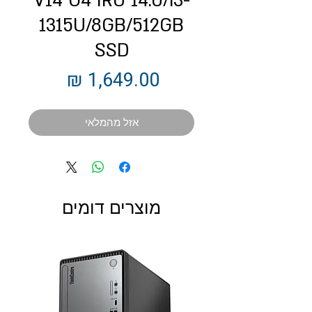
V14 G4 IRU 14.0/i3-
1315U/8GB/512GB
SSD
מחיר
אזל מהמלאי
מוצרים דומים