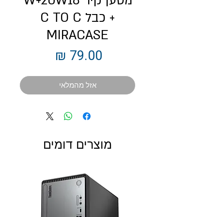
מטען קיר W+20W18
+ כבל C TO C
MIRACASE
מחיר
אזל מהמלאי
מוצרים דומים