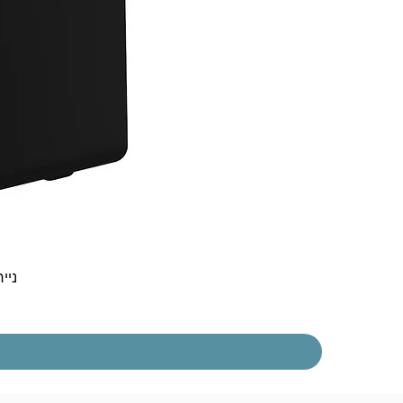
נייח  30t Gen 5 i3-1315U 8GB 256NVME DOS