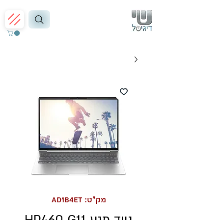
מק"ט: AD1B4ET