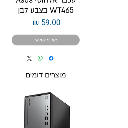
עכבר ‏אלחוטי Asus
WT465 בצבע לבן
מחיר
אזל מהמלאי
מוצרים דומים