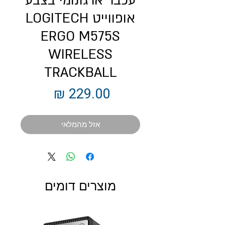
עכבר ארגונומי בצבע
אופווייט LOGITECH
ERGO M575S
WIRELESS
TRACKBALL
מחיר
אזל מהמלאי
מוצרים דומים