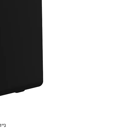
נייח  30t Gen 5 i3-1315U 8GB 256NVME DOS