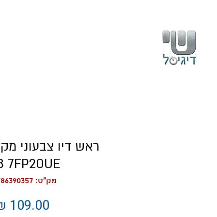
בית
עלינו
8 7FP20UE
מק"ט: 196786390357