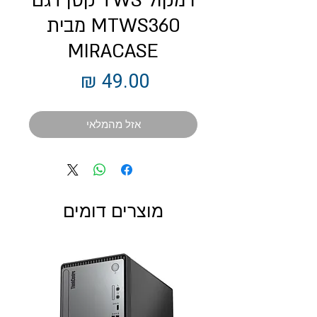
רמקול TWS קטן דגם
MTWS360 מבית
MIRACASE
מחיר
אזל מהמלאי
מוצרים דומים