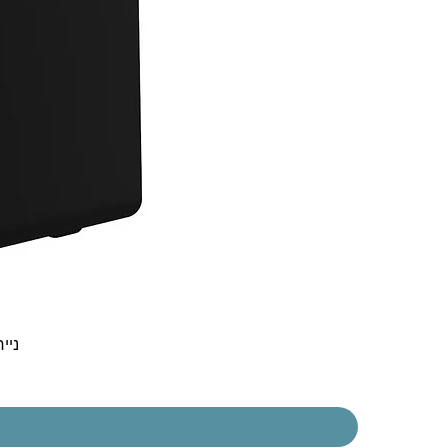
נייח  30t Gen 5 i3-1315U 8GB 256NVME DOS