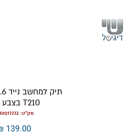
בית
עלינו
T210 בצבע ירוק
מק"ט: GX40Q17232