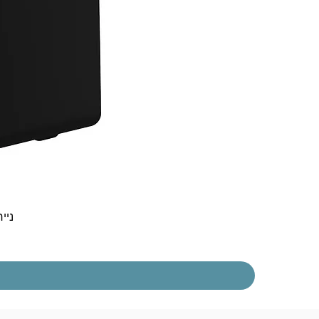
נייח  30t Gen 5 i3-1315U 8GB 256NVME DOS