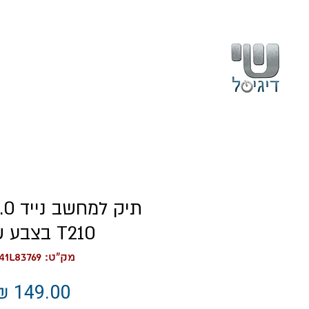
בית
עלינו
T210 בצבע שחור
מק"ט: GX41L83769