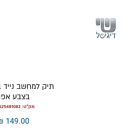
בית
עלינו
ת
בצבע אפו
מק"ט: 9721525481082