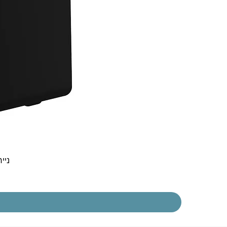
נייח  30t Gen 5 i3-1315U 8GB 256NVME DOS