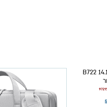
כל המוצרים
רישום עסקים
יק למחשב נייד B722 14.1
ר
מחיר